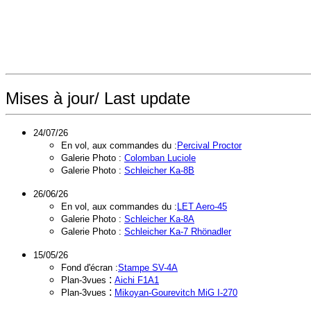
Mises à jour/ Last update
24/07/26
En vol, aux commandes du :
Percival Proctor
Galerie Photo :
Colomban Luciole
Galerie Photo :
Schleicher Ka-8B
26/06/26
En vol, aux commandes du :
LET Aero-45
Galerie Photo :
Schleicher Ka-8A
Galerie Photo :
Schleicher Ka-7 Rhönadler
15/05/26
Fond d'écran :
Stampe SV-4A
:
Plan-3vues
Aichi F1A1
:
Plan-3vues
Mikoyan-Gourevitch MiG I-270