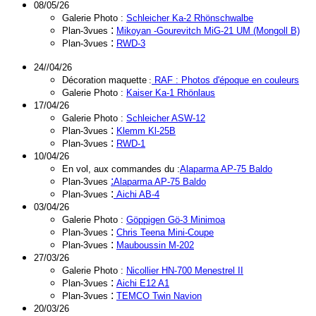
08/05/26
Galerie Photo :
Schleicher Ka-2 Rhönschwalbe
:
Plan-3vues
Mikoyan -Gourevitch MiG-21 UM (Mongoll B)
:
Plan-3vues
RWD-3
24//04/26
Décoration maquette
:
RAF
: Photos d'époque en couleurs
Galerie Photo :
Kaiser Ka-1 Rhönlaus
17/04/26
Galerie Photo :
Schleicher ASW-12
:
Plan-3vues
Klemm Kl-25B
:
Plan-3vues
RWD-1
10/04/26
En vol, aux commandes du :
Alaparma AP-75 Baldo
:
Plan-3vues
Alaparma AP-75 Baldo
:
Plan-3vues
Aichi AB-4
03/04/26
Galerie Photo :
Göppigen Gö-3 Minimoa
:
Plan-3vues
Chris Teena Mini-Coupe
:
Plan-3vues
Mauboussin M-202
27/03/26
Galerie Photo :
Nicollier HN-700 Menestrel II
:
Plan-3vues
Aichi E12 A1
:
Plan-3vues
TEMCO Twin Navion
20/03/26