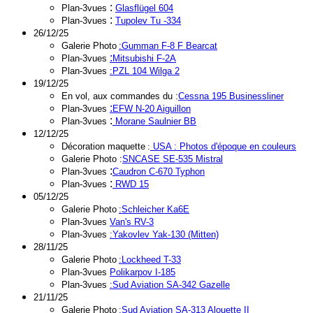
:
Plan-3vues
Glasflügel 604
:
Plan-3vues
Tupolev Tu -334
26/12/25
Galerie Photo
:
Gumman F-8 F Bearcat
:
Plan-3vues
Mitsubishi F-2A
Plan-3vues
:PZL 104 Wilga 2
19/12/25
En vol, aux commandes du :
Cessna 195 Businessliner
:
Plan-3vues
EFW N-20 Aiguillon
:
Plan-3vues
Morane Saulnier BB
12/12/25
Décoration maquette
:
USA
: Photos d'époque en couleurs
Galerie Photo :
SNCASE SE-535 Mistral
:
Plan-3vues
Caudron C-670 Typhon
:
Plan-3vues
RWD 15
05/12/25
Galerie Photo
:
Schleicher Ka6E
Plan-3vues
Van's RV-3
Plan-3vues
:Yakovlev Yak-130 (Mitten)
28/11/25
Galerie Photo
:Lockheed T-33
Plan-3vues
Polikarpov I-185
Plan-3vues
:Sud Aviation SA-342 Gazelle
21/11/25
Galerie Photo
:
Sud Aviation SA-313 Alouette II