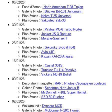
06/02/26
Fond d'écran :
North American T-28 Trojan
Galerie Photo :
Bücker Bü-131 Jungmann
:
Plan-3vues
Neiva T-25 Universal
:
Plan-3vues
Yakovlev Yak-30
30/01/26
Galerie Photo :
Pilatus PC-6 Turbo Porter
:
Plan-3vues
Jonker JS-3 Rapture
:
Plan-3vues
Morane-Saulnier T
23/01/26
Galerie Photo :
Sikorsky S-58 (H-34)
:
Plan-3vues
Avia 41P
:
Plan-3vues
Kazan KAI-20 Angara
16/01/26
Galerie Photo :
Castel 301S
:
Plan-3vues
Tupolev Tu-114 Rossiya
:
Plan-3vues
Vickers FB-19 Bullet
09/01/26
Décoration maquette
:
RAF
: Photos d'époque en couleurs
Galerie Photo :
Schempp-Hirth Janus B
:
Plan-3vues
McDonnell F-18E Super Hornet
:
Plan-3vues
SZD-50 Puchaz
02/01/26
Walkaround :
Dynaero MCR
Galerie Photo :
McDonnel F-18C Hornet