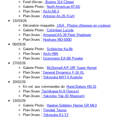
Fond d'écran :
Boeing 314 Clipper
Galerie Photo :
North American AT-6G
:
Plan-3vues
Aichi AB-3
:
Plan-3vues
Antonov An-26 (Curl)
13//03/26
Décoration maquette
:
USA
: Photos d'époque en couleurs
Galerie Photo :
Colomban Luciole
:
Plan-3vues
Airspeed AS-39 Fleet Shadower
:
Plan-3vues
Hughues MD-500D
06/03/26
Galerie Photo :
Schleicher Ka-8b
:
Plan-3vues
Aichi H9A
:
Plan-3vues
Grummann EA-6B Prowler
27/02/26
Galerie Photo :
McDonnell A/F-18F Super Hornet
:
Plan-3vues
General Dynamics F-16 XL
:
Plan-3vues
Yokosuka MXY-5 Kugisho
20/02/26
En vol, aux commandes du :
Hurel-Dubois HD-31
:
Plan-3vues
Tachikawa Ki-9 (Spruce)
:
Plan-3vues
Yakovlev Yak-30 (Magnum)
13/02/26
Galerie Photo :
Hawker-Siddeley Harrier GR Mk3
:
Plan-3vues
Trendak Taurus
:
Plan-3vues
Yokosuka K1-Y2